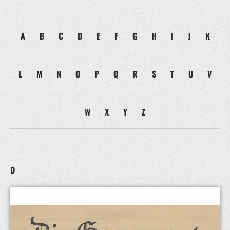
A
B
C
D
E
F
G
H
I
J
K
L
M
N
O
P
Q
R
S
T
U
V
W
X
Y
Z
D