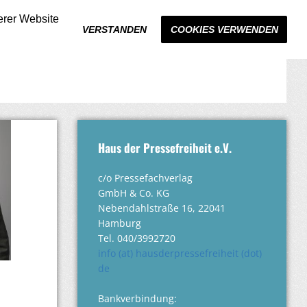
erer Website
VERSTANDEN
COOKIES VERWENDEN
Haus der Pressefreiheit e.V.
c/o Pressefachverlag
GmbH & Co. KG
Nebendahlstraße 16, 22041
Hamburg
Tel. 040/3992720
info (at) hausderpressefreiheit (dot)
de
Bankverbindung: