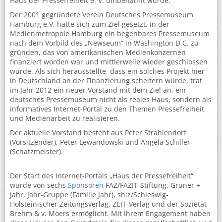
Haus der Pressefreiheit e. V. umbenannt wurde.
Der 2001 gegründete Verein Deutsches Pressemuseum
Hamburg e.V. hatte sich zum Ziel gesetzt, in der
Medienmetropole Hamburg ein begehbares Pressemuseum
nach dem Vorbild des „Newseum“ in Washington D.C. zu
gründen, das von amerikanischen Medienkonzernen
finanziert worden war und mittlerweile wieder geschlossen
wurde. Als sich herausstellte, dass ein solches Projekt hier
in Deutschland an der Finanzierung scheitern würde, trat
im Jahr 2012 ein neuer Vorstand mit dem Ziel an, ein
deutsches Pressemuseum nicht als reales Haus, sondern als
informatives Internet-Portal zu den Themen Pressefreiheit
und Medienarbeit zu realisieren.
Der aktuelle Vorstand besteht aus Peter Strahlendorf
(Vorsitzender), Peter Lewandowski und Angela Schiller
(Schatzmeister).
Der Start des Internet-Portals „Haus der Pressefreiheit“
wurde von sechs
Sponsoren
FAZ/FAZIT-Stiftung, Gruner +
Jahr, Jahr-Gruppe (Familie Jahr), sh:z/Schleswig-
Holsteinischer Zeitungsverlag, ZEIT-Verlag und der Sozietät
Brehm & v. Moers ermöglicht. Mit ihrem Engagement haben