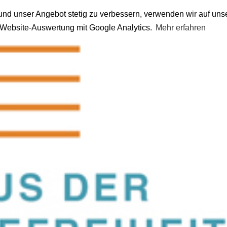
nd unser Angebot stetig zu verbessern, verwenden wir auf uns
n Website-Auswertung mit Google Analytics.
Mehr erfahren
be Stern-Leser" Kolumnen von Henr
nnen
hat sich mit seinen Kolumnen
„Liebe Stern-Leser“
immer wied
türlich auch für die Unabhängigkeit seiner Redaktion.
journalismus bedeutete für ihn vor allem das Resultat eingehender
te der Reporter in einem Prüfverfahren noch verifizieren oder falsif
tsandten Sonderkorrespondenten“, die ihre Berichte aus bereits 