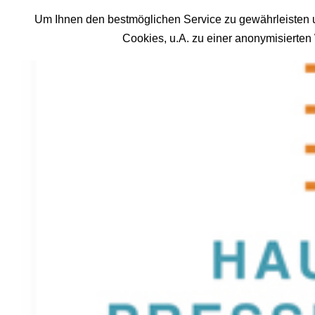
Um Ihnen den bestmöglichen Service zu gewährleisten u
Cookies, u.A. zu einer anonymisierte
"Lie
Henri Na
nötig, na
Qualitäts
die Berich
Archiv en
nichts.