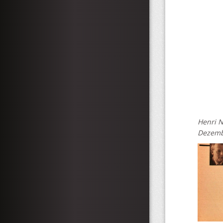
Henri N
Dezemb