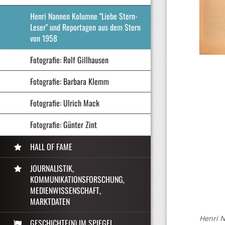
Henri Nannen Kolumne "Liebe Stern-
Leser" und Reportagen aus dem Stern
von 1958
Fotografie: Rolf Gillhausen
Fotografie: Barbara Klemm
Fotografie: Ulrich Mack
Fotografie: Günter Zint
HALL OF FAME
JOURNALISTIK,
KOMMUNIKATIONSFORSCHUNG,
MEDIENWISSENSCHAFT,
MARKTDATEN
Henri 
GESCHICHTE(N) IM SPIEGEL