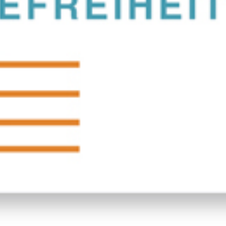
 Special zeigen wir ein paar Nannen-Kolumnen aus dem Jahr 1958 
wird, sowie die große Amerika-Reportage ebenfalls aus 1958.
annen Kolumne "Liebe Stern-Leser" vom 9. August