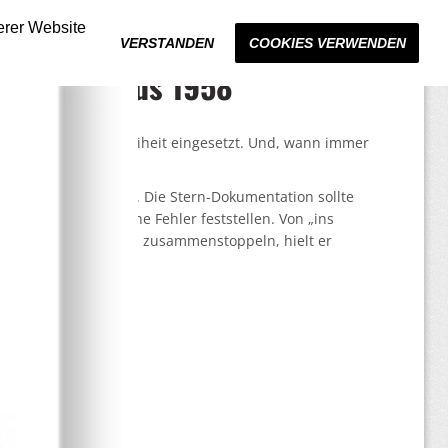
erer Website
VERSTANDEN
COOKIES VERWENDEN
i Nannen aus 1958
er für die Pressefreiheit eingesetzt. Und, wann immer
 Recherchen vor Ort. Die Stern-Dokumentation sollte
izieren, also mögliche Fehler feststellen. Von „ins
vorhandenem Material zusammenstoppeln, hielt er