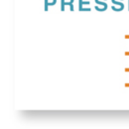
In diesem
genommen 
Henri N
1958