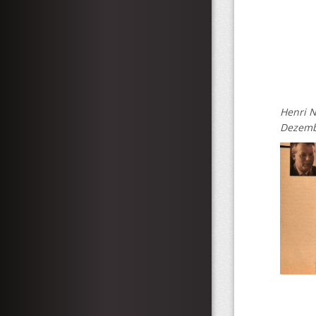
Henri N
Dezemb