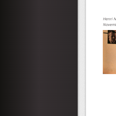
Henri N
Novemb