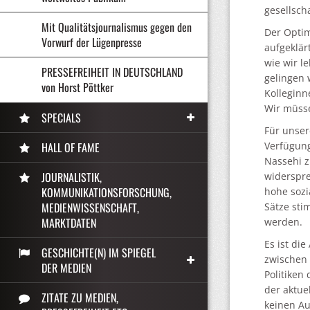
gesellsch
Mit Qualitätsjournalismus gegen den
Der Optim
Vorwurf der Lügenpresse
aufgeklär
wie wir l
PRESSEFREIHEIT IN DEUTSCHLAND
gelingen 
von Horst Pöttker
Kolleginn
Wir müsse
SPECIALS
Für unser
Verfügung
HALL OF FAME
Nassehi z
JOURNALISTIK,
widerspre
KOMMUNIKATIONSFORSCHUNG,
hohe sozi
MEDIENWISSENSCHAFT,
Sätze sti
MARKTDATEN
werden.
Es ist di
GESCHICHTE(N) IM SPIEGEL
zwischen 
DER MEDIEN
Politiken
der aktue
ZITATE ZU MEDIEN,
keinen A