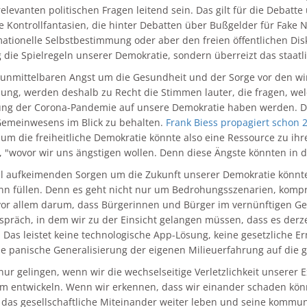
elevanten politischen Fragen leitend sein. Das gilt für die Debatt
ie Kontrollfantasien, die hinter Debatten über Bußgelder für Fake 
mationelle Selbstbestimmung oder aber den freien öffentlichen Dis
ig die Spielregeln unserer Demokratie, sondern überreizt das staa
unmittelbaren Angst um die Gesundheit und der Sorge vor den wirt
ung, werden deshalb zu Recht die Stimmen lauter, die fragen, w
ng der Corona-Pandemie auf unsere Demokratie haben werden. Di
emeinwesens im Blick zu behalten.
Frank Biess propagiert schon 
 um die freiheitliche Demokratie könnte also eine Ressource zu ihr
r, "wovor wir uns ängstigen wollen. Denn diese Ängste könnten in d
ll aufkeimenden Sorgen um die Zukunft unserer Demokratie könnte
n füllen. Denn es geht nicht nur um Bedrohungsszenarien, kompro
or allem darum, dass Bürgerinnen und Bürger im vernünftigen Gesp
spräch, in dem wir zu der Einsicht gelangen müssen, dass es derz
. Das leistet keine technologische App-Lösung, keine gesetzliche
ne panische Generalisierung der eigenen Milieuerfahrung auf die g
nur gelingen, wenn wir die wechselseitige Verletzlichkeit unserer
m entwickeln. Wenn wir erkennen, dass wir einander schaden kö
das gesellschaftliche Miteinander weiter leben und seine kommun