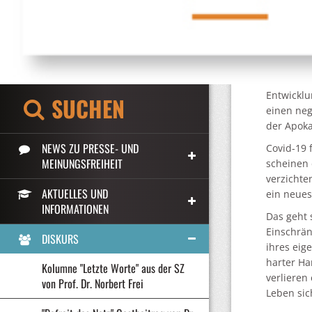
greifende
Die Aufge
Sorgen vo
demokrati
Armenvier
Entwicklu
SUCHEN
einen neg
der Apoka
NEWS ZU PRESSE- UND
Covid-19 
MEINUNGSFREIHEIT
scheinen 
verzichte
AKTUELLES UND
ein neues 
INFORMATIONEN
Das geht 
Einschrän
DISKURS
ihres eig
harter Ha
Kolumne "Letzte Worte" aus der SZ
verlieren
von Prof. Dr. Norbert Frei
Leben sic