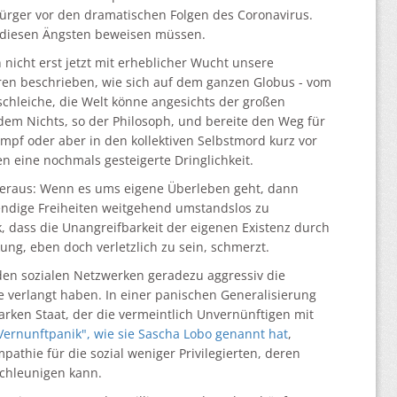
ürger vor den dramatischen Folgen des Coronavirus.
t diesen Ängsten beweisen müssen.
icht erst jetzt mit erheblicher Wucht unsere
hren beschrieben, wie sich auf dem ganzen Globus - vom
schleiche, die Welt könne angesichts der großen
 dem Nichts, so der Philosoph, und bereite den Weg für
pf oder aber in den kollektiven Selbstmord kurz vor
 eine nochmals gesteigerte Dringlichkeit.
 heraus: Wenn es ums eigene Überleben geht, dann
wendige Freiheiten weitgehend umstandslos zu
, dass die Unangreifbarkeit der eigenen Existenz durch
nkung, eben doch verletzlich zu sein, schmerzt.
den sozialen Netzwerken geradezu aggressiv die
 verlangt haben. In einer panischen Generalisierung
arken Staat, der die vermeintlich Unvernünftigen mit
"Vernunftpanik", wie sie Sascha Lobo genannt hat
,
pathie für die sozial weniger Privilegierten, deren
schleunigen kann.