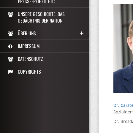
PRESSEFREIHEIT ETC.
UNSERE GESCHICHTE. DAS
GEDÄCHTNIS DER NATION
ÜBER UNS
IMPRESSUM
DATENSCHUTZ
COPYRIGHTS
Dr. Carst
Sozialdem
Dr. Brosd