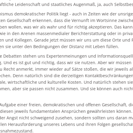
aftliche Leidenschaft und staatliches Augenmaß, ja, auch Selbstb
ismus demokratischer Politik liegt - auch in Zeiten wie der unsrig
ten Gesellschaft erkennen, dass die Vernunft im Wortsinne zwisc
eben wollen, was wir als wahr und für richtig akzeptieren. Das ka
wie in den Arenen massenmedialer Berichterstattung oder in pri
en und Kollegen. Gerade jetzt müssen wir uns um diese Orte und F
n sie unter den Bedingungen der Distanz mit Leben füllen.
e Debatten stehen uns Expertenmeinungen und Informationsquell
. Und es ist gut und richtig, dass wir sie nutzen. Aber wir müssen
u Recht anmerkt, immer wieder auf Sätze stoßen, die wir jeweils a
chen. Denn natürlich sind die derzeitigen Kontaktbeschränkungen 
ale, wirtschaftliche und kulturelle Kosten. Und natürlich stehen 
mmen, aber sie passen nicht zusammen. Und sie können auch nich
e Aufgabe einer freien, demokratischen und offenen Gesellschaft, d
diesen jeweils fundamentalen Ansprüchen gewährleisten können. 
 der Angst nicht schweigend zusehen, sondern sollten uns daran 
llen Herausforderung unseres Lebens und ihren Folgen gesellschaf
usnahmezustand.