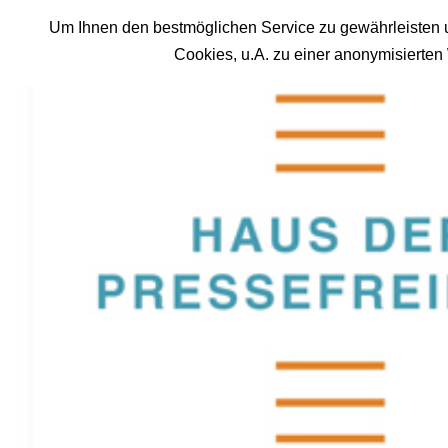
Um Ihnen den bestmöglichen Service zu gewährleisten u
Cookies, u.A. zu einer anonymisierte
Der 
Der Gastb
Spiegel
er
Der demo
Ein Gastb
In der Co
verzichte
Das Ausma
unvorstel
Anschläge