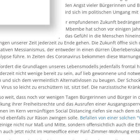
n und alles andere überlagernden Angst vieler Bürgerinnen und B
klärtheit unserer Demokratie wird sich im politischen Umgang mi
r einer zunehmend als unsicher empfundenen Zukunft bedrängen n
schen Öffentlichkeiten. Achille Mbembe hat schon vor einigen Ja
tel bis hin zum Silicon Valley - das Gefühl in die Menschen hinein
ngen unserer Zeit jederzeit zu Ende gehen. Die Zukunft öffne sich
ativen Messianismus, der entweder in einen dürren Überlebenskam
lypse führe. In Zeiten des Coronavirus bekommen diese Warnungen
fordert die Grundlagen unseres Lebensmodells jedenfalls frontal
derzeit nicht wenige bereit zu sein, auf lieb gewonnene und not
n und sich dem vermeintlich Alternativlosen zu beugen. Der Schock
Virus so leicht zu erschüttern ist, sitzt tief. Die narzisstische Krä
so weit, dass noch vor wenigen Tagen Bürgerinnen und Bürger in 
kung ihrer Freiheitsrechte und das Ausrufen einer Ausgangssperre
enen im Kern vernünftigen Social Distancing riefen sie nach dem st
nd ebenfalls zur Räson zwingen solle.
Befallen von einer solchen 
 einige nicht nur Maß und Mitte, sondern offensichtlich auch die Em
h auch jetzt nicht im Homeoffice einer Fünf-Zimmer-Wohnung ent