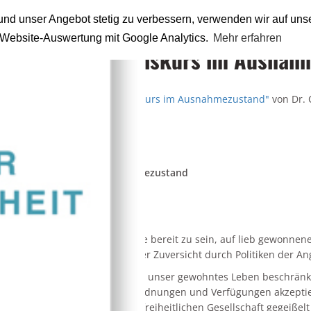
nd unser Angebot stetig zu verbessern, verwenden wir auf uns
n Website-Auswertung mit Google Analytics.
Mehr erfahren
demokratische Diskurs im Ausnah
eitrag
"Der demokratische Diskurs im Ausnahmezustand"
von Dr. 
schienen.
kratische Diskurs im Ausnahmezustand
eitrag von
Carsten Brosda
, SPD
ronakrise scheinen nicht wenige bereit zu sein, auf lieb gewonne
n. Wir dürfen der Zerstörung der Zuversicht durch Politiken der A
ß, in dem wir in diesen Tagen unser gewohntes Leben beschränke
lbar. Doch derzeit werden Anordnungen und Verfügungen akzeptiert
 auf die Grundfesten unserer freiheitlichen Gesellschaft gegeißelt 