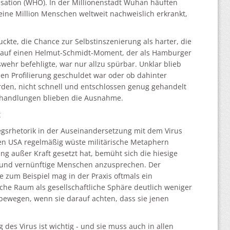
sation (WHO). In der Millionenstadt Wuhan häuften
 eine Million Menschen weltweit nachweislich erkrankt,
kte, die Chance zur Selbstinszenierung als harter, die
g auf einen Helmut-Schmidt-Moment, der als Hamburger
ehr befehligte, war nur allzu spürbar. Unklar blieb
n Profilierung geschuldet war oder ob dahinter
erden, nicht schnell und entschlossen genug gehandelt
shandlungen blieben die Ausnahme.
g
iegsrhetorik in der Auseinandersetzung mit dem Virus
den USA regelmäßig wüste militärische Metaphern
g außer Kraft gesetzt hat, bemüht sich die hiesige
he und vernünftige Menschen anzusprechen. Der
zum Beispiel mag in der Praxis oftmals ein
iche Raum als gesellschaftliche Sphäre deutlich weniger
bewegen, wenn sie darauf achten, dass sie jenen
es Virus ist wichtig - und sie muss auch in allen