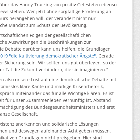
e über das Handy-Tracking von positiv Getesteten ebenso
News stehen. Wer jetzt ohne sorgfältige Erörterung an
kurs herangehen will, der verändert nicht nur
tliche Mandat zum Schutz der Bevölkerung.
schaftlichen Folgen der gesellschaftlichen
elche Auswirkungen die Beschränkungen zur
e Debatte darüber kann uns helfen, die Grundlagen
2019 "die Kultivierung demokratischer Ängste".
Gerade
er Sicherung sein. Wir sollten uns gut überlegen, so der
er Tat die Zukunft verhindern, die sie imaginieren."
n also unsere Lust auf eine demokratische Debatte mit
misslos klare Kante und markige Krisenrhetorik,
räch miteinander das für alle Wichtige klären. Es ist
eit für unser Zusammenleben vernünftig ist, Abstand
 Ermächtigung des Bundesgesundheitsministers und erst
anze Gesellschaft.
 Existenz anerkennen und solidarische Lösungen
nnen und deswegen aufeinander Acht geben müssen.
ikativen Grundlagen nicht preisgeben. Hier sind