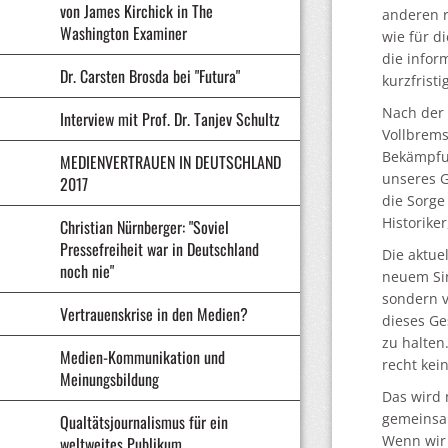
von James Kirchick in The
anderen r
Washington Examiner
wie für d
die infor
Dr. Carsten Brosda bei "Futura"
kurzfrist
Nach der 
Interview mit Prof. Dr. Tanjev Schultz
Vollbrems
Bekämpfu
MEDIENVERTRAUEN IN DEUTSCHLAND
unseres G
2017
die Sorge
Historike
Christian Nürnberger: "Soviel
Pressefreiheit war in Deutschland
Die aktue
noch nie"
neuem Sin
sondern v
Vertrauenskrise in den Medien?
dieses Ge
zu halten
Medien-Kommunikation und
recht kei
Meinungsbildung
Das wird 
gemeinsa
Qualtätsjournalismus für ein
Wenn wir 
weltweites Publikum