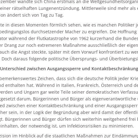
zember wandte sich China erstmals an die Weltgesundheitsorgani
e einer rätselhaften Lungenentzündung. Mittlerweile sind mehr als
tion ändert sich von Tag zu Tag.
e in diesen Momenten förmlich sehen, wie es manchen Politiker juc
bedingungslos durchsetzender Macher zu ergreifen. Die Hoffnun
tor während der Flutkatastrophe von 1962 kurzerhand die Bundesw
er Drang zur noch extremeren Maßnahme ausschließlich der eigene
t auch die Angst steckte, später mit dem Vorwurf konfrontiert zu w
 Doch daraus folgende politische Übersprungs- und Überbietung
e Unterschied zwischen Ausgangssperre und Kontaktbeschränkun
n bemerkenswertes Zeichen, dass sich die deutsche Politik jeder Kr
d enthalten hat. Während in Italien, Frankreich, Österreich und 
rden und Ungarn gar weite Teile seiner demokratischen Verfassun
ortgesetzt darum, Bürgerinnen und Bürger als eigenverantwortlic
ed zwischen einer Kontaktbeschränkung und einer Ausgangssperre 
cher sein, in der Logik der Begründung aber wird damit der öffentl
t. Bürgerinnen und Bürger dürfen sich weiterhin weitgehend frei 
inhalten, der notwendig ist, um Infektionsrisiken zu minimieren.
zision im Hinblick auf die staatlichen Maßnahmen zur Eindämmung d