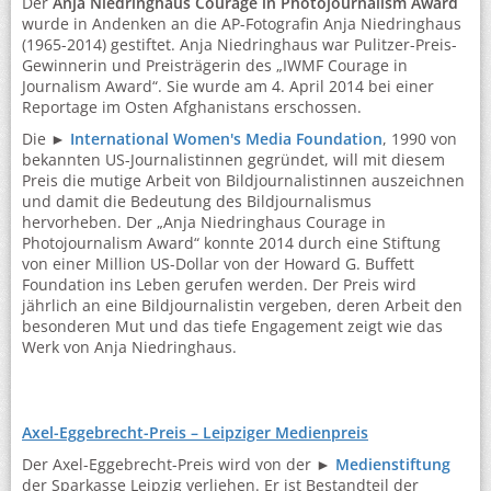
Der
Anja Niedringhaus Courage in Photojournalism Award
wurde in Andenken an die AP-Fotografin Anja Niedringhaus
(1965-2014) gestiftet. Anja Niedringhaus war Pulitzer-Preis-
Gewinnerin und Preisträgerin des „IWMF Courage in
Journalism Award“. Sie wurde am 4. April 2014 bei einer
Reportage im Osten Afghanistans erschossen.
Die ►
International Women's Media Foundation
, 1990 von
bekannten US-Journalistinnen gegründet, will mit diesem
Preis die mutige Arbeit von Bildjournalistinnen auszeichnen
und damit die Bedeutung des Bildjournalismus
hervorheben. Der „Anja Niedringhaus Courage in
Photojournalism Award“ konnte 2014 durch eine Stiftung
von einer Million US-Dollar von der Howard G. Buffett
Foundation ins Leben gerufen werden. Der Preis wird
jährlich an eine Bildjournalistin vergeben, deren Arbeit den
besonderen Mut und das tiefe Engagement zeigt wie das
Werk von Anja Niedringhaus.
Axel-Eggebrecht-Preis – Leipziger Medienpreis
Der Axel-Eggebrecht-Preis wird von der ►
Medienstiftung
der Sparkasse Leipzig verliehen. Er ist Bestandteil der