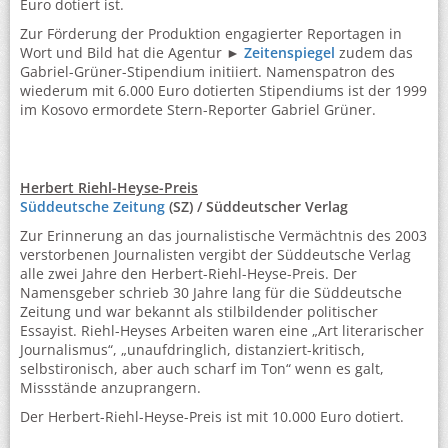
Euro dotiert ist.
Zur Förderung der Produktion engagierter Reportagen in
Wort und Bild hat die Agentur ►
Zeitenspiegel
zudem das
Gabriel-Grüner-Stipendium initiiert. Namenspatron des
wiederum mit 6.000 Euro dotierten Stipendiums ist der 1999
im Kosovo ermordete Stern-Reporter Gabriel Grüner.
Herbert Riehl-Heyse-Preis
Süddeutsche Zeitung
(SZ) / Süddeutscher Verlag
Zur Erinnerung an das journalistische Vermächtnis des 2003
verstorbenen Journalisten vergibt der Süddeutsche Verlag
alle zwei Jahre den Herbert-Riehl-Heyse-Preis. Der
Namensgeber schrieb 30 Jahre lang für die Süddeutsche
Zeitung und war bekannt als stilbildender politischer
Essayist. Riehl-Heyses Arbeiten waren eine „Art literarischer
Journalismus“, „unaufdringlich, distanziert-kritisch,
selbstironisch, aber auch scharf im Ton“ wenn es galt,
Missstände anzuprangern.
Der Herbert-Riehl-Heyse-Preis ist mit 10.000 Euro dotiert.