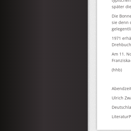
typischen
später di
Die Bonne
sie denn 
gelegentl
1971 erhä
Drehbuch 
Am 11. No
Franziska
(hhb)
Abendzei
Ulrich Zw
Deutschl
Literatur