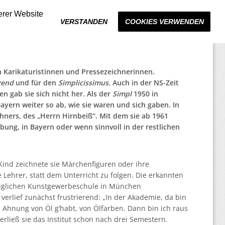
erer Website
VERSTANDEN
COOKIES VERWENDEN
n Karikaturistinnen und Pressezeichnerinnen.
gend
und für den
Simplicissimus.
Auch in der NS-Zeit
en gab sie sich nicht her. Als der
Simpl
1950 in
ayern weiter so ab, wie sie waren und sich gaben. In
chners, des „Herrn Hirnbeiß“. Mit dem sie ab 1961
bung, in Bayern oder wenn sinnvoll in der restlichen
Kind zeichnete sie Märchenfiguren oder ihre
die Lehrer, statt dem Unterricht zu folgen. Die erkannten
öniglichen Kunstgewerbeschule in München
rlief zunächst frustrierend: „In der Akademie, da bin
 Ahnung von Öl g‘habt, von Ölfarben. Dann bin ich raus
rließ sie das Institut schon nach drei Semestern.