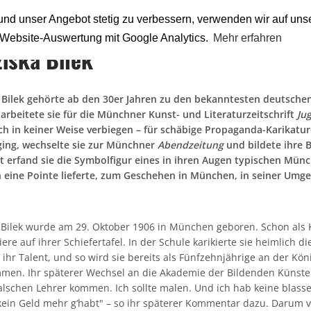
nd unser Angebot stetig zu verbessern, verwenden wir auf uns
n Website-Auswertung mit Google Analytics.
Mehr erfahren
ziska Bilek
 Bilek gehörte ab den 30er Jahren zu den bekanntesten deutsche
arbeitete sie für die Münchner Kunst- und Literaturzeitschrift
Ju
sich in keiner Weise verbiegen – für schäbige Propaganda-Karikatur
ing, wechselte sie zur Münchner
Abendzeitung
und bildete ihre B
it erfand sie die Symbolfigur eines in ihren Augen typischen Mün
h eine Pointe lieferte, zum Geschehen in München, in seiner Umge
 Bilek wurde am 29. Oktober 1906 in München geboren. Schon als 
iere auf ihrer Schiefertafel. In der Schule karikierte sie heimlich 
ihr Talent, und so wird sie bereits als Fünfzehnjährige an der K
en. Ihr späterer Wechsel an die Akademie der Bildenden Künste ve
alschen Lehrer kommen. Ich sollte malen. Und ich hab keine blasse
ein Geld mehr g‘habt" – so ihr späterer Kommentar dazu. Darum ve