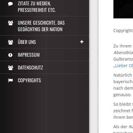
ZITATE ZU MEDIEN,
PRESSEFREIHEIT ETC.
UNSERE GESCHICHTE. DAS
GEDÄCHTNIS DER NATION
Copyright
ÜBER UNS
Zu ihrem 
Abendbla
IMPRESSUM
Gulbranss
„
Lieber Ol
DATENSCHUTZ
Natürlich
COPYRIGHTS
bayerisch
nach dem 
genauso. 
So bleibt
zeichnet 
ihrem ber
Als der
Na