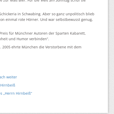
e zur Maß Bier. Für die
Welt am Sonntag
schuf sie
chickeria in Schwabing. Aber so ganz unpolitisch blieb
chon einmal rote Hörner. Und war selbstbewusst genug,
Preis für Münchner Autoren der Sparten Kabarett,
enheit und Humor verbinden“.
bs. 2005 ehrte München die Verstorbene mit dem
ach weiter
 Hirnbeiß
es „Herrn Hirnbeiß“