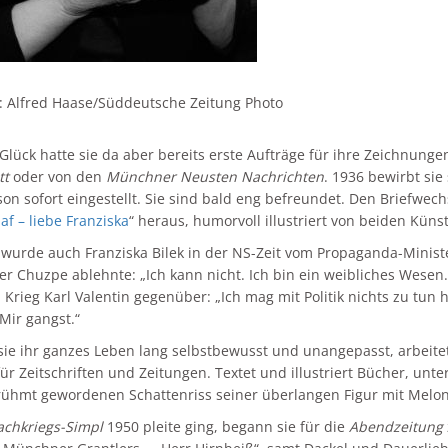
: Alfred Haase/Süddeutsche Zeitung Photo
Glück hatte sie da aber bereits erste Aufträge für ihre Zeichnung
tt
oder von den
Münchner Neusten Nachrichten
. 1936 bewirbt si
on sofort eingestellt. Sie sind bald eng befreundet. Den Briefwec
af – liebe Franziska
“ heraus, humorvoll illustriert von beiden Küns
 wurde auch Franziska Bilek in der NS-Zeit vom Propaganda-Ministe
er Chuzpe ablehnte: „Ich kann nicht. Ich bin ein weibliches Wesen. P
Krieg Karl Valentin gegenüber: „Ich mag mit Politik nichts zu tun h
Mir gangst.“
 sie ihr ganzes Leben lang selbstbewusst und unangepasst, arbeit
für Zeitschriften und Zeitungen. Textet und illustriert Bücher, un
ühmt gewordenen Schattenriss seiner überlangen Figur mit Melo
chkriegs-Simpl
1950 pleite ging, begann sie für die
Abendzeitung