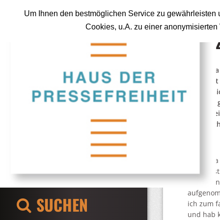
Um Ihnen den bestmöglichen Service zu gewährleisten u
Cookies, u.A. zu einer anonymisierte
Fran
Franziska
Zunächst 
ließ sie 
Konkurs g
dieser Ze
tagtäglic
Welt.
Franziska
Lieblingst
immerhin 
aufgenomm
SUCHEN
ich zum f
und hab k