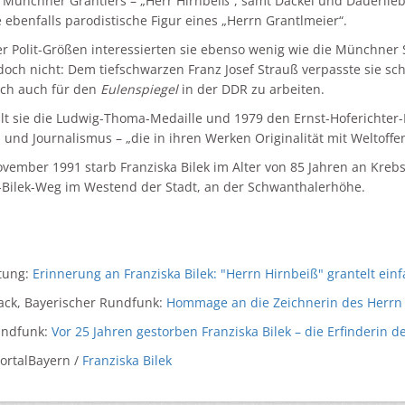
 Münchner Grantlers – „Herr Hirnbeiß“, samt Dackel und Dauerlieb
e ebenfalls parodistische Figur eines „Herrn Grantlmeier“.
r Polit-Größen interessierten sie ebenso wenig wie die Münchner S
doch nicht: Dem tiefschwarzen Franz Josef Strauß verpasste sie s
ich auch für den
Eulenspiegel
in der DDR zu arbeiten.
lt sie die Ludwig-Thoma-Medaille und 1979 den Ernst-Hoferichter-
und Journalismus – „die in ihren Werken Originalität mit Weltoff
vember 1991 starb Franziska Bilek im Alter von 85 Jahren an Kre
-Bilek-Weg im Westend der Stadt, an der Schwanthalerhöhe.
tung:
Erinnerung an Franziska Bilek: "Herrn Hirnbeiß" grantelt einf
ack, Bayerischer Rundfunk:
Hommage an die Zeichnerin des Herrn
andfunk:
Vor 25 Jahren gestorben Franziska Bilek – die Erfinderin d
PortalBayern /
Franziska Bilek