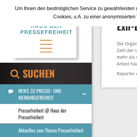
Um Ihnen den bestmöglichen Service zu gewährleisten u
Cookies, u.A. zu einer anonymisierte
Exil
Die Organ
Zahl der 
mehr als 
Arbeit hä
SUCHEN
Reporter
NEWS ZU PRESSE- UND
MEINUNGSFREIHEIT
Pressefreiheit @ Haus der
Pressefreiheit
Aktuelles zum Thema Pressefreiheit