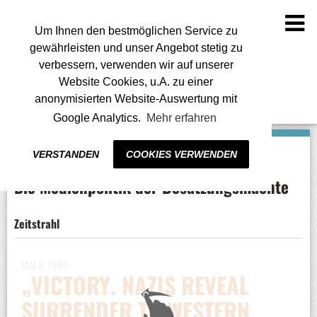
To
na
Um Ihnen den bestmöglichen Service zu
gewährleisten und unser Angebot stetig zu
verbessern, verwenden wir auf unserer
Website Cookies, u.A. zu einer
anonymisierten Website-Auswertung mit
Google Analytics.
Mehr erfahren
VERSTANDEN
COOKIES VERWENDEN
Die Medienpolitik der Besatzungsmächte
Zeitstrahl
MAI 8, 1945
„VICTORY. NAZIS REVEAL
SURRENDER TO WESTERN