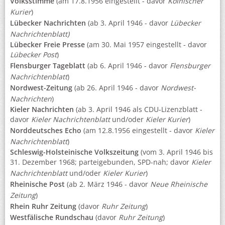
Volksstimme
(am 17.8.1956 eingestellt - davor
Kölnischer
Kurier
)
Lübecker Nachrichten
(ab 3. April 1946 - davor
Lübecker
Nachrichtenblatt)
Lübecker Freie Presse
(am 30. Mai 1957 eingestellt - davor
Lübecker Post
)
Flensburger Tageblatt
(ab 6. April 1946 - davor
Flensburger
Nachrichtenblatt
)
Nordwest-Zeitung
(ab 26. April 1946 - davor
Nordwest-
Nachrichten
)
Kieler Nachrichten
(ab 3. April 1946 als CDU-Lizenzblatt -
davor
Kieler Nachrichtenblatt
und/oder
Kieler Kurier
)
Norddeutsches Echo
(am 12.8.1956 eingestellt - davor
Kieler
Nachrichtenblatt
)
Schleswig-Holsteinische Volkszeitung
(vom 3. April 1946 bis
31. Dezember 1968; parteigebunden, SPD-nah; davor
Kieler
Nachrichtenblatt
und/oder
Kieler Kurier
)
Rheinische Post
(ab 2. März 1946 - davor
Neue Rheinische
Zeitung
)
Rhein Ruhr Zeitung
(davor
Ruhr Zeitung
)
Westfälische Rundschau
(davor
Ruhr Zeitung
)