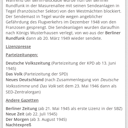
Während der Berlin-Blockade wurde nun der Berliner
Rundfunk in der Masurenallee mit seinen Sendeanlagen in
Tegel (französischer Sektor) von den Westmächten blockiert.
Der Sendemast in Tegel wurde wegen angeblicher
Gefährdung des Flugverkehrs im Dezember 1948 von den
Franzosen gesprengt. Die Sendeanlagen wurden daraufhin
nach Königs Wusterhausen verlegt, von wo aus der
Berliner
Rundfunk
dann ab 20. März 1949 wieder sendete.
Lizenzpresse
Parteizeitungen:
Deutsche Volkszeitung
(Parteizeitung der KPD ab 13. Juni
1945)
Das Volk
(Parteizeitung der SPD)
Neues Deutschland
(nach Zusammenlegung von
Deutsche
Volksstimme
und
Das Volk
seit dem 23. Mai 1946 dann als
SED-Zentralorgan)
Andere Gazetten
Berliner Zeitung
(ab 21. Mai 1945 als erste Lizenz in der SBZ)
Neue Zeit
(ab 22. Juli 1945)
Der Morgen
(ab 3. August 1945)
Nachtexpreß