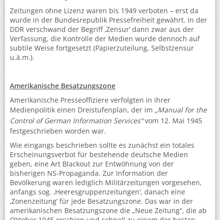
Zeitungen ohne Lizenz waren bis 1949 verboten – erst da
wurde in der Bundesrepublik Pressefreiheit gewährt. In der
DDR verschwand der Begriff ‚Zensur‘ dann zwar aus der
Verfassung, die Kontrolle der Medien wurde dennoch auf
subtile Weise fortgesetzt (Papierzuteilung, Selbstzensur
u.ä.m.).
Amerikanische Besatzungszone
Amerikanische Presseoffiziere verfolgten in ihrer
Medienpolitik einen Dreistufenplan, der im
„Manual for the
Control of German Information Services“
vom 12. Mai 1945
festgeschrieben worden war.
Wie eingangs beschrieben sollte es zunächst ein totales
Erscheinungsverbot für bestehende deutsche Medien
geben, eine Art Blackout zur Entwöhnung von der
bisherigen NS-Propaganda. Zur Information der
Bevölkerung waren lediglich Militärzeitungen vorgesehen,
anfangs sog. ‚Heeresgruppenzeitungen‘, danach eine
‚Zonenzeitung‘ für jede Besatzungszone. Das war in der
amerikanischen Besatzungszone die „Neue Zeitung“, die ab
Oktober 1945 erschien und schnell zu einem der besten