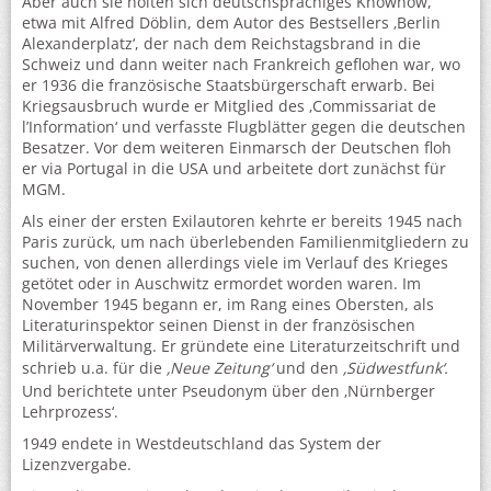
Aber auch sie holten sich deutschsprachiges Knowhow,
etwa mit Alfred Döblin, dem Autor des Bestsellers ‚Berlin
Alexanderplatz‘, der nach dem Reichstagsbrand in die
Schweiz und dann weiter nach Frankreich geflohen war, wo
er 1936 die französische Staatsbürgerschaft erwarb. Bei
Kriegsausbruch wurde er Mitglied des ‚Commissariat de
l’Information‘ und verfasste Flugblätter gegen die deutschen
Besatzer. Vor dem weiteren Einmarsch der Deutschen floh
er via Portugal in die USA und arbeitete dort zunächst für
MGM.
Als einer der ersten Exilautoren kehrte er bereits 1945 nach
Paris zurück, um nach überlebenden Familienmitgliedern zu
suchen, von denen allerdings viele im Verlauf des Krieges
getötet oder in Auschwitz ermordet worden waren. Im
November 1945 begann er, im Rang eines Obersten, als
Literaturinspektor seinen Dienst in der französischen
Militärverwaltung. Er gründete eine Literaturzeitschrift und
schrieb u.a. für die
‚Neue Zeitung‘
und den
‚Südwestfunk‘.
Und berichtete unter Pseudonym über den ‚Nürnberger
Lehrprozess‘.
1949 endete in Westdeutschland das System der
Lizenzvergabe.