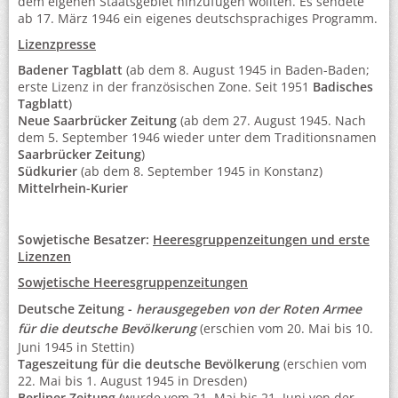
dem eigenen Staatsgebiet hinzufügen wollten. Es sendete
ab 17. März 1946 ein eigenes deutschsprachiges Programm.
Lizenzpresse
Badener Tagblatt
(ab dem 8. August 1945 in Baden-Baden;
erste Lizenz in der französischen Zone. Seit 1951
Badisches
Tagblatt
)
Neue Saarbrücker Zeitung
(ab dem 27. August 1945. Nach
dem 5. September 1946 wieder unter dem Traditionsnamen
Saarbrücker Zeitung
)
Südkurier
(ab dem 8. September 1945 in Konstanz)
Mittelrhein-Kurier
Sowjetische Besatzer:
Heeresgruppenzeitungen und erste
Lizenzen
Sowjetische Heeresgruppenzeitungen
Deutsche Zeitung -
herausgegeben von der Roten Armee
für die deutsche Bevölkerung
(erschien vom 20. Mai bis 10.
Juni 1945 in Stettin)
Tageszeitung für die deutsche Bevölkerung
(erschien vom
22. Mai bis 1. August 1945 in Dresden)
Berliner Zeitung (
wurde vom 21. Mai bis 21. Juni von der