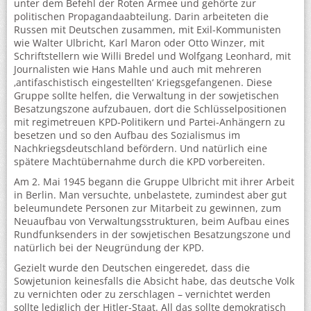
unter dem Befehl der Roten Armee und gehörte zur
politischen Propagandaabteilung. Darin arbeiteten die
Russen mit Deutschen zusammen, mit Exil-Kommunisten
wie Walter Ulbricht, Karl Maron oder Otto Winzer, mit
Schriftstellern wie Willi Bredel und Wolfgang Leonhard, mit
Journalisten wie Hans Mahle und auch mit mehreren
‚antifaschistisch eingestellten‘ Kriegsgefangenen. Diese
Gruppe sollte helfen, die Verwaltung in der sowjetischen
Besatzungszone aufzubauen, dort die Schlüsselpositionen
mit regimetreuen KPD-Politikern und Partei-Anhängern zu
besetzen und so den Aufbau des Sozialismus im
Nachkriegsdeutschland befördern. Und natürlich eine
spätere Machtübernahme durch die KPD vorbereiten.
Am 2. Mai 1945 begann die Gruppe Ulbricht mit ihrer Arbeit
in Berlin. Man versuchte, unbelastete, zumindest aber gut
beleumundete Personen zur Mitarbeit zu gewinnen, zum
Neuaufbau von Verwaltungsstrukturen, beim Aufbau eines
Rundfunksenders in der sowjetischen Besatzungszone und
natürlich bei der Neugründung der KPD.
Gezielt wurde den Deutschen eingeredet, dass die
Sowjetunion keinesfalls die Absicht habe, das deutsche Volk
zu vernichten oder zu zerschlagen – vernichtet werden
sollte lediglich der Hitler-Staat. All das sollte demokratisch