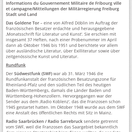
Informations du Gouvernement Militaire de Fribourg ville
et campagne/Mitteilungen der Militärregierung Freiburg
Stadt und Land
Das Goldene Tor
– eine von Alfred Döblin im Auftrag der
französischen Besatzer erdachte und herausgegebene
‚Monatsschrift für Literatur und Kunst‘. Sie erschien mit
insgesamt 37 Heften, nach einer Probenummer im April
dann ab Oktober 1946 bis 1951 und berichtete vor allem
über ausländische Literatur, über Exilliteratur sowie über
zeitgenössische Kunst und Literatur.
Rundfunk
Der
Südwestfunk (SWF)
war ab 31. März 1946 die
Rundfunkanstalt der französischen Besatzungszone für
Rheinland-Pfalz und den südlichen Teil des heutigen
Baden-Württembergs, damals die Länder Baden und
Württemberg-Hohenzollern. Hervorgegangen war der
Sender aus dem ‚Radio Koblenz‘, das die Franzosen schon
1945 gestartet hatten. Im Oktober 1948 wurde aus dem SWF
eine Anstalt des öffentlichen Rechts mit Sitz in Mainz.
Radio Saarbrücken
/ Radio Sarrebruck
sendete getrennt
vom SWF, weil die Franzosen das Saargebiet bekanntlich