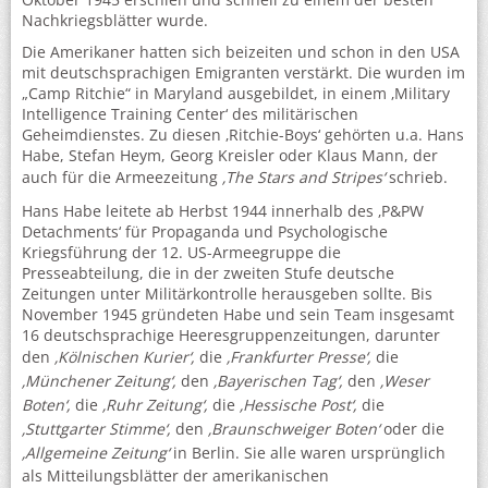
Nachkriegsblätter wurde.
Die Amerikaner hatten sich beizeiten und schon in den USA
mit deutschsprachigen Emigranten verstärkt. Die wurden im
„Camp Ritchie“ in Maryland ausgebildet, in einem ‚Military
Intelligence Training Center‘ des militärischen
Geheimdienstes. Zu diesen ‚Ritchie-Boys‘ gehörten u.a. Hans
Habe, Stefan Heym, Georg Kreisler oder Klaus Mann, der
auch für die Armeezeitung
‚The Stars and Stripes‘
schrieb.
Hans Habe leitete ab Herbst 1944 innerhalb des ‚P&PW
Detachments‘ für Propaganda und Psychologische
Kriegsführung der 12. US-Armeegruppe die
Presseabteilung, die in der zweiten Stufe deutsche
Zeitungen unter Militärkontrolle herausgeben sollte. Bis
November 1945 gründeten Habe und sein Team insgesamt
16 deutschsprachige Heeresgruppenzeitungen, darunter
den
‚Kölnischen Kurier‘,
die
‚Frankfurter Presse‘,
die
‚Münchener Zeitung‘,
den
‚Bayerischen Tag‘,
den
‚Weser
Boten‘,
die
‚Ruhr Zeitung‘,
die
‚Hessische Post‘,
die
‚Stuttgarter Stimme‘,
den
‚Braunschweiger Boten‘
oder die
‚Allgemeine Zeitung‘
in Berlin. Sie alle waren ursprünglich
als Mitteilungsblätter der amerikanischen