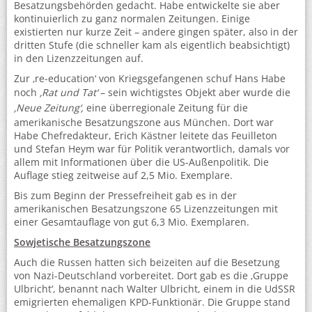
Besatzungsbehörden gedacht. Habe entwickelte sie aber
kontinuierlich zu ganz normalen Zeitungen. Einige
existierten nur kurze Zeit – andere gingen später, also in der
dritten Stufe (die schneller kam als eigentlich beabsichtigt)
in den Lizenzzeitungen auf.
Zur ‚re-education‘ von Kriegsgefangenen schuf Hans Habe
noch
‚Rat und Tat‘
– sein wichtigstes Objekt aber wurde die
‚Neue Zeitung‘,
eine überregionale Zeitung für die
amerikanische Besatzungszone aus München. Dort war
Habe Chefredakteur, Erich Kästner leitete das Feuilleton
und Stefan Heym war für Politik verantwortlich, damals vor
allem mit Informationen über die US-Außenpolitik. Die
Auflage stieg zeitweise auf 2,5 Mio. Exemplare.
Bis zum Beginn der Pressefreiheit gab es in der
amerikanischen Besatzungszone 65 Lizenzzeitungen mit
einer Gesamtauflage von gut 6,3 Mio. Exemplaren.
Sowjetische Besatzungszone
Auch die Russen hatten sich beizeiten auf die Besetzung
von Nazi-Deutschland vorbereitet. Dort gab es die ‚Gruppe
Ulbricht‘, benannt nach Walter Ulbricht, einem in die UdSSR
emigrierten ehemaligen KPD-Funktionär. Die Gruppe stand