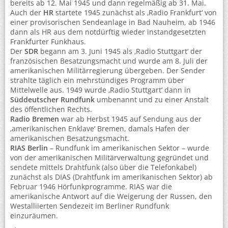
bereits ab 12. Mai 1945 und dann regelmäßig ab 31. Mai.
Auch der
HR
startete 1945 zunächst als ‚Radio Frankfurt‘ von
einer provisorischen Sendeanlage in Bad Nauheim, ab 1946
dann als HR aus dem notdürftig wieder instandgesetzten
Frankfurter Funkhaus.
Der
SDR
begann am 3. Juni 1945 als ‚Radio Stuttgart‘ der
französischen Besatzungsmacht und wurde am 8. Juli der
amerikanischen Militärregierung übergeben. Der Sender
strahlte täglich ein mehrstündiges Programm über
Mittelwelle aus. 1949 wurde ‚Radio Stuttgart‘ dann in
Süddeutscher Rundfunk
umbenannt und zu einer Anstalt
des öffentlichen Rechts.
Radio Bremen
war ab Herbst 1945 auf Sendung aus der
‚amerikanischen Enklave‘ Bremen, damals Hafen der
amerikanischen Besatzungsmacht.
RIAS Berlin
– Rundfunk im amerikanischen Sektor – wurde
von der amerikanischen Militärverwaltung gegründet und
sendete mittels Drahtfunk (also über die Telefonkabel)
zunächst als DIAS (Drahtfunk im amerikanischen Sektor) ab
Februar 1946 Hörfunkprogramme. RIAS war die
amerikanische Antwort auf die Weigerung der Russen, den
Westalliierten Sendezeit im Berliner Rundfunk
einzuräumen.